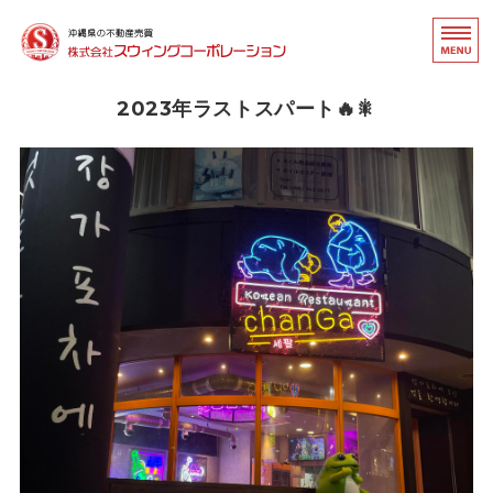
沖縄県の不動産売買｜
不動
ホーム
2023年ラストスパート🔥🎇
事業内容
取扱物件
会社概要・アクセス
お問い合わせ