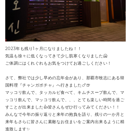
2023年も残り1ヶ月になりましたね！！
気温も徐々に低くなってきて少し肌寒くなりました🥶
ご体調にはくれぐれもお気をつけてお過ごしください！
さて、弊社では少し早めの忘年会があり、那覇市牧志にある韓
国料理『チャンガポチャ』へ行きました🍗🍺
マッコリ飲んで、タッカルビ食べて、キムチスープ飲んで、マ
ッコリ飲んで、マッコリ飲んで、、、とても楽しい時間を過ご
すことが出来ました👍皆さんもぜひ行ってみてください！！
みんなで今年の振り返りと来年の抱負を語り、残りの一か月と
来年もさらに皆さんに素敵なお住まいをご案内出来るように精
進致します✨