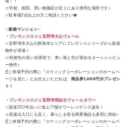
場！！
☆学校、病院、買い物施設が近くにあり便利な場所です♪
☆駐車場3台以上の方ご相談ください☎
✨
新築マンション
✨
・
プレサンスロジェ宜野湾大山ヴォール
☆宜野湾市大山の西海岸エリアにプレサンスシリーズから新築
物件が登場！
☆利便性の高い住環境で、青い海と空が望めるオーシャンビュ
ー物件♪
☝ご来場予約の際に『スウィングコーポレーションのホームペ
ージを見た』とお伝えいただれば、
商品券1,000円分プレゼン
ト！
・
プレサンスロジェ宜野湾我如古ヴォールタワー
☆国道330号沿いに地上17階タワーレジデンス誕生！
☆高速出入口にも近く、暮らしを彩る商業施設も多彩に終結♪
☝ご来場予約の際に『スウィングコーポレーションのホームペ