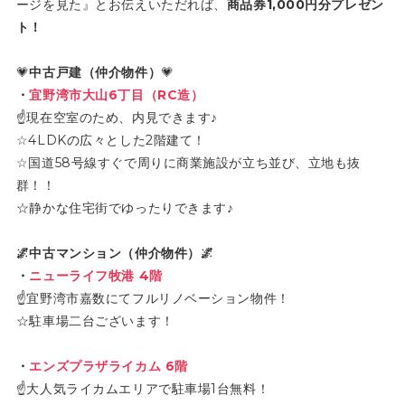
ージを見た』とお伝えいただれば、
商品券1,000円分プレゼン
ト！
💗
中古戸建（仲介物件）
💗
・
宜野湾市大山6丁目（RC造）
☝現在空室のため、内見できます♪
☆4LDKの広々とした2階建て！
☆国道58号線すぐで周りに商業施設が立ち並び、立地も抜
群！！
☆静かな住宅街でゆったりできます♪
🌌中古マンション（仲介物件）🌌
・
ニューライフ牧港 4階
☝宜野湾市嘉数にてフルリノベーション物件！
☆駐車場二台ございます！
・
エンズプラザライカム 6階
☝大人気ライカムエリアで駐車場1台無料！