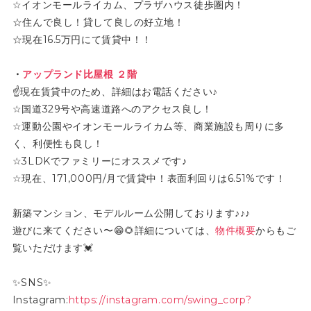
☆イオンモールライカム、プラザハウス徒歩圏内！
☆住んで良し！貸して良しの好立地！
☆現在16.5万円にて賃貸中！！
・
アップランド比屋根 ２階
☝現在賃貸中のため、詳細はお電話ください♪
☆国道329号や高速道路へのアクセス良し！
☆運動公園やイオンモールライカム等、商業施設も周りに多
く、利便性も良し！
☆3LDKでファミリーにオススメです♪
☆現在、171,000円/月で賃貸中！表面利回りは6.51%です！
新築マンション、モデルルーム公開しております♪♪♪
遊びに来てください〜😁🌻詳細については、
物件概要
からもご
覧いただけます💓
✨SNS✨
Instagram:
https://instagram.com/swing_corp?