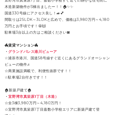
宜野湾市真栄原1丁目、嘉数小学校すぐ近くの静かな住宅街に
木造新築物件が3棟出ましたー！！🏠✨✨
国道330号線にアクセス良し！🚙💕
間取りは2SLDK～3LDKと広めで、価格は3,980万円～4,180
万円とお手頃です！🤩🙌
駐車場3台以上の方はご相談ください☎
🐲賃貸マンション🐲
・
グランドパレス港川ビューア
☆浦添市港川、国道58号線すぐ近くにあるグランドオーシャン
ビューの物件♬
☆商業施設満載で、利便性抜群です！！
☆駐車場2台付きです！！
🏠新築戸建て🏠
・
宜野湾市真栄原1丁目（木造）
☆全3棟3,980万円～4,180万円！
☆宜野湾市真栄原1丁目嘉数小学校エリアに新築戸建て登