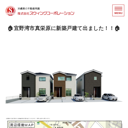
沖縄県の不動産売買｜
不動
ホーム
🏠宜野湾市真栄原に新築戸建て出ました！！🏠
事業内容
取扱物件
会社概要・アクセス
お問い合わせ